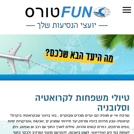
טיולי משפחות לקרואטיה
וסלובניה
טורקיה איי יון וסופיה הם יעדים מוכרים ומבוקרים , באי בראץ' שבקרואטיה ביקרת?
קרואטיה-טבע מדהים ביופיו ומרתק.יעד תיירותי שמציע ים ,יאכטות ,אטרקציות ימיות
,נופים מרתקים, כפרים קטנים ונהרות, טיולים לאורך החוף עם רכב או אופנוע. ניתן
לשחות במי הים האדריאטי, לשוט ביאכטה, להתרשם מהנוף המרהיב ולבקר בחוף