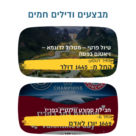
מבצעים ודילים חמים
טיול פרטי – מסלול לדוגמא –
ויאטנם בפסח
מחיר לנוסע:
החל מ- 1445 דולר
חבילת ספורט וולנטיין בפריז
החל מ-
1669 יורו לאדם