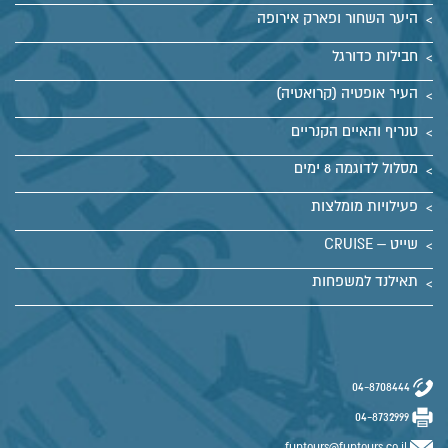
היער השחור ופארק אירופה
חבילות כדורגל
העיר אופטיה (קרואטיה)
טנריף והאיים הקנריים
מסלול לדוגמה 8 ימים
פעילויות מומלצות
שייט – CRUISE
תאילנד למשפחות
04-8708444
04-8732999
funtours@funtours.co.il