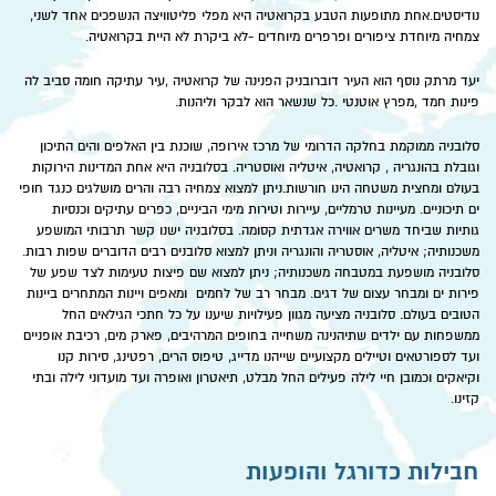
נודיסטים.אחת מתופעות הטבע בקרואטיה היא מפלי פליטוויצה הנשפכים אחד לשני,
צמחיה מיוחדת ציפורים ופרפרים מיוחדים -לא ביקרת לא היית בקרואטיה.
יעד מרתק נוסף הוא העיר דוברובניק הפנינה של קרואטיה ,עיר עתיקה חומה סביב לה
פינות חמד ,מפרץ אוטנטי .כל שנשאר הוא לבקר וליהנות.
סלובניה ממוקמת בחלקה הדרומי של מרכז אירופה, שוכנת בין האלפים והים התיכון
וגובלת בהונגריה , קרואטיה, איטליה ואוסטריה. בסלובניה היא אחת המדינות הירוקות
בעולם ומחצית משטחה הינו חורשות.ניתן למצוא צמחיה רבה והרים מושלגים כנגד חופי
ים תיכוניים. מעיינות טרמליים, עיירות וטירות מימי הביניים, כפרים עתיקים וכנסיות
גותיות שביחד משרים אווירה אגדתית קסומה. בסלובניה ישנו קשר תרבותי המושפע
משכנותיה; איטליה, אוסטריה והונגריה וניתן למצוא סלובנים רבים הדוברים שפות רבות.
סלובניה מושפעת במטבחה משכנותיה; ניתן למצוא שם פיצות טעימות לצד שפע של
פירות ים ומבחר עצום של דגים. מבחר רב של לחמים ומאפים ויינות המתחרים ביינות
הטובים בעולם. סלובניה מציעה מגוון פעילויות שיענו על כל חתכי הגילאים החל
ממשפחות עם ילדים שתיהנינה משחייה בחופים המרהיבים, פארק מים, רכיבת אופניים
ועד לספורטאים וטיילים מקצועיים שייהנו מדייג, טיפוס הרים, רפטינג, סירות קנו
וקיאקים וכמובן חיי לילה פעילים החל מבלט, תיאטרון ואופרה ועד מועדוני לילה ובתי
קזינו.
חבילות כדורגל והופעות