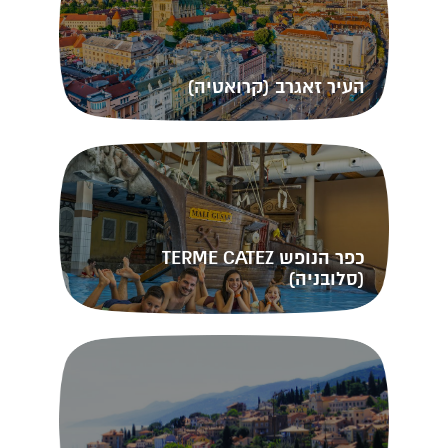
מרוקו
Royal Caribbean
סרילנקה
Carnival
דובאי והאמירויות
העיר זאגרב (קרואטיה)
טיולים בתאילנד
תאילנד עם ילדים
אטרקציות
יעדים במקסיקו
כפר הנופש TERME CATEZ
(סלובניה)