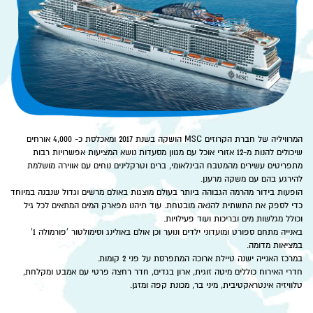
המרוויליה של חברת הקרוזים MSC הושקה בשנת 2017 ומאכלסת כ- 4,000 אורחים
שיכולים להנות מ-12 אזורי אוכל עם מגוון מסעדות נושא המציעות אפשרויות רבות
מתפריטים עשירים מהמטבח הבינלאומי, ברים וטרקלינים נוחים עם אווירה מושלמת
להירגע בהם עם משקה מרענן.
הופעות בידור מהרמה הגבוהה ביותר בעולם מוצגות באולם מרשים וגדול שנבנה במיוחד
כדי לספק את התשתית להנאה מובטחת. עוד תיהנו מפארק המים המתאים לכל גיל
וכולל מגלשות מים ובריכות ועוד פעילויות.
באנייה מתחם ספורט ומועדוני ילדים ונוער וכן אולם באולינג וסימולטור 'פורמולה 1'
במציאות מדומה.
במרכז האנייה ישנה טיילת ארוכה המתפרסת על פני 2 קומות.
חדרי האירוח כוללים מיטה זוגית, ארון בגדים, חדר רחצה פרטי עם אמבט ומקלחת,
טלוויזיה אינטראקטיבית, מיני בר, מכונת קפה ומזגן.