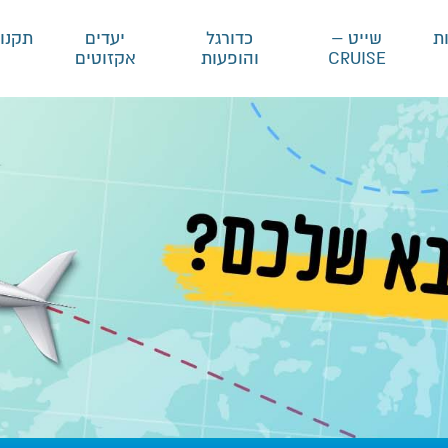
ת
שייט –
כדורגל
יעדים
תקנון
CRUISE
והופעות
אקזוטים