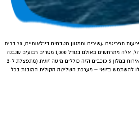
הבליסימה של חברת הקרוזים MSC הושקה ב- 2019 ויכולה לאכלס כ- 4,000 אורחים ב-18 קומות בהם תיהנו מ-12 מסעדות המציעות תפריטים עשירים וממגוון מטבחים בינלאומיים, 20 ברים
מפנקים, 2 הופעות כל יום במשך 6 ימים בשבוע של 'סירק דה סוליי' (Cirque du Soleil) המובילה בעולם בתחום הבידור מול קהל, אלה מתרחשים באולם בגודל 1,000 מטרים רבועים שנבנה
במיוחד למופע ומכיל עד 450 אורחים, פארק מים בעיצוב נושא – מתאים לזוגות ומשפחות עם ילדים, ספא וחדר כושר. חדרי האירוח במלון 5 כוכבים הזה כוללים מיטה זוגית (מתפצלת ל-2
תוכלו להשתמש בזואי – מערכת השליטה הקולית המובנת בכל