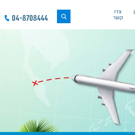
צרו
04-8708444
קשר