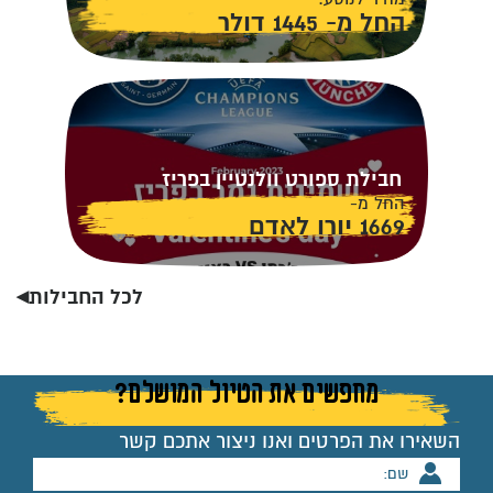
החל מ- 1445 דולר
חבילת ספורט וולנטיין בפריז
החל מ-
1669 יורו לאדם
לכל החבילות◂
מחפשים את הטיול המושלם?
השאירו את הפרטים ואנו ניצור אתכם קשר