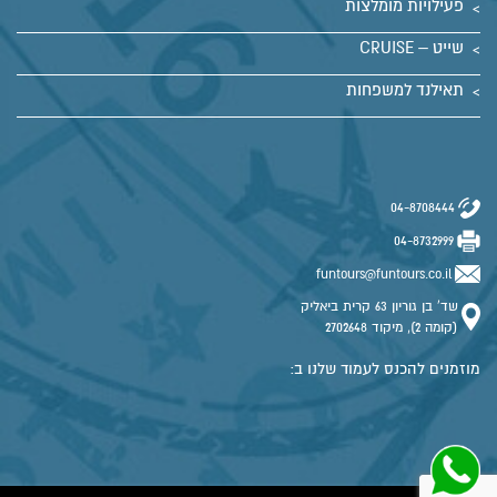
פעילויות מומלצות
שייט – CRUISE
תאילנד למשפחות
04-8708444
04-8732999
funtours@funtours.co.il
שד' בן גוריון 63 קרית ביאליק
(קומה 2), מיקוד 2702648
מוזמנים להכנס לעמוד שלנו ב: