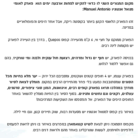
מקום המגורים השני לו כדאי להקיש לפחות ארבעה ימים הוא פארק לאומי
מנואל אנטוניו Manuel Antonio:
זהו הפארק הלאומי הקטן ביותר בקוסטה ריקה, אבל אחד היפים והפופולאריים
במדינה.
הפארק ממוקם על חצי אי, 6 ק"מ מהעיירה קפוס Quepos , בדרך בין העיירה לפארק
יש מקומות לינה רבים.
חוף ים גדול ומדהים, רצועת חול ענקית ולבנה ומי טורקיז
בכניסה לפארק, יש
, בהם
גם אפשר ללמוד לגלוש.
יער מלא בחיות מכל
בפארק עצמו, יש 4 חופים קטנים ושקטים, ומסביבם הכל ירוק –
הסוגים
מומלץ לצאת לסיור
שמסתובבות כמעט בלי פחד מהתיירים הרבים במקום.
מודרך במהלכו תראו בפארק קופים רבים, איגואנות, המון סוגי ציפורים, סרטנים,
עצלנים, רקונים וגם נחשים ותנינים.
בסוף הסיור בין החיות מומלץ להשאר באחד
החופים היפים של הפארק. אל תפספסו את השקיעות המרהיבות!
באיזור בין קפוס למנואל אנטוניו יש מסעדות רבות, שוק תיירים קטן, וגם חיי לילה.
לשיט קטאמארן
מקפוס הסמוכה ניתן לצאת
במפרצים באיזור בו ניתן לראות לפעמים
דולפינים ולוויתנים, לעשות שנורקלינג באחד מהם ולראות דגים רבים.