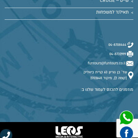
שייט – CRUISE
תאילנד למשפחות
04-8708444
04-8732999
funtours@funtours.co.il
שד' בן גוריון 63 קרית ביאליק
(קומה 2), מיקוד 2702648
מוזמנים להכנס לעמוד שלנו ב: