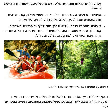
גשרים תלויים, מהירות תנועה 80 קמ"ש , 150 מ' מעל לעמק הנסתר. חווייה כייפית
אמיתית!
קניונינג –
סנפלינג, הנעשה בתוך מפלים. יורדים מספר מפלים, קטנים וגדולים,
חלק בסנפלינג צמוד לסלע וחלק באוויר קשורים לרתמה, כיף ומיוחד.
ראפטינג בנהר ריו בלסה –
שייט מודרך בנהר שוצף עם מפלונים ומערבולות
קטנות (ברמה 2-3, מתאים בהחלט למשפחות) – חוויה מרטיבה במהלכה תזכו גם
לראות מבחר בעלי חיים (כגון קופים, עצלנים וציפורים).
רכיבה על סוסים
בשבילים ביער עד לנהר ולמפל.
בנוסף, יש ב"לנדס אין לאב" מבחר גדול של שבילי טיול ברגל. צוות מדריכים מיומן
לטיול בעקבות הסחלבים, לצפייה בציפורים
ושופע ידע ילווה אתכם לאורך השבילים
ועוד.