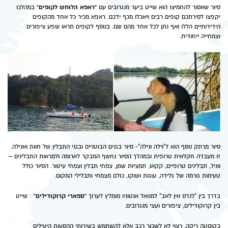
"ראפא הלוחש לקופים"
סיור שאסור להחמיצו הוא שייט ביער מנגרובים עם
במהלכו
יקפצו לסירתכם קופים רבים ויאכלו מכף ידכם. ראפא מכיר כל אחד מהקופים
הידידותיים הללו ואף נתן לכל אחד מהם שם. בנוסף לקופים תראו שפע ציפורים
וצמחייה ייחודית.
סיור מרתק נוסף הוא ל"וילה ונילה"- סיור בגנים הבוטניים ובגני התבלין של חוות ואנילה.
זו מעבדה חקלאית טרופית ובמהלך הסיור נחשף המבקר לארומה ולמראות התבלינים –
ווניל, תבלינים טרופיים, קקאו, תמציות שמן, צמחי תבלין וצמחי עיטור. הסיור כולל
טעימות גורמה של גלידה, עוגות ושוקו, כולם מצמחי ותבלילי המקום.
"ספארי קרוקודילים"
בדרך בין "לנדס אין לאב" למנואל אנטוניו מומלץ לערוך
: שייט
בין קרוקודילים, ציפורים ועצי מנגרובים.
בקוסטה ריקה, רצוי לא לשכור רכב אלא להשתמש בשירותי ההסעות היעילים