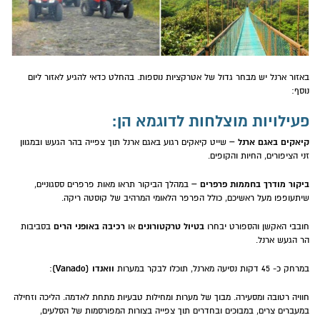
באזור ארנל יש מבחר גדול של אטרקציות נוספות. בהחלט כדאי להגיע לאזור ליום
נוסף:
פעילויות מוצלחות לדוגמא הן:
קיאקים באגם ארנל –
שייט קיאקים רגוע באגם ארנל תוך צפייה בהר הגעש ובמגוון
זני הציפורים, החיות והקופים.
ביקור מודרך בחממות פרפרים –
במהלך הביקור תראו מאות פרפרים ססגוניים,
שיתעופפו מעל ראשיכם, כולל הפרפר הלאומי המרהיב של קוסטה ריקה.
בטיול טרקטורונים
רכיבה באופני הרים
חובבי האקשן והספורט יבחרו
או
בסביבות
הר הגעש ארנל.
וואנדו (Vanado)
במרחק כ- 45 דקות נסיעה מארנל, תוכלו לבקר במערות
:
חוויה רטובה ומסעירה. מבוך של מערות ומחילות טבעיות מתחת לאדמה. הליכה וזחילה
במעברים צרים, במבוכים ובחדרים תוך צפייה בצורות המפורסמות של הסלעים,