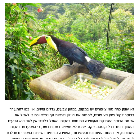
לא יאומן כמה סוגי ציפורים יש במקום, במגוון צבעים, גדלים ומינים. אין כמו להתעורר
בבוקר לקול ציוץ הציפורים, לפתוח את הוילון ולראות נוף נפלא וכמובן לאכול את
ארוחת הבוקר המפנקת והעשירה המוגשת במקום. האוכל בלנדס אין לאב הוא הטעים
והמגוון ביותר בכל קוסטה ריקה. אמנם לא תמצאו במקום בשר, כי המסעדות במקום
צמחוניות, אך המנות המיוחדות והעשירות , האווירה הביתית והשירות המסור יגרמו לכם
להתגעגע לאוכל של לנדס אין לאב כל הטיול… במקום גם מבחר משקאות מעניינים