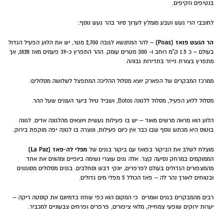
בנטיפים וזקיפים.
לחובבי הרי געש וטבע מומלץ לערוך סיור בהר געש נוסף:
הר הגעש פואז (Poas)
– להר המתנשא לגובה 2,700 מטר, יש את הלוע הפעיל הגדול
בעולם – כ 1.5 ק"מ רוחב ו- 300 מטרים עומק. ההר התפרץ כ-39 פעמים מאז 1828, אך
מתפרץ בצורת גייזר בתדירות גבוהה.
ממרכז המבקרים של הפארק יוצא מסלול ההליכה המתפצל לשלושה מסלולים:
מסלול ללוע הפעיל, מסלול ללגונה Botos, ושביל טיול ביער העננים שעל ההר.
הלוע הוא מראה מרשים מאוד – יש בו פעילות געשית ויוצאים מהלגונה אדים. לגונה
בוטוס היא מכתש נוסף שבו כבר אין כיום פעילות, ונוצרה בו לגונה יפה מוקפת בירוק.
מפלי לה-פאז (La Paz)
מוצלח לשלב את הביקור בפואז עם ביקור בגנים של
הממוקמים במרחק נסיעה קצר. אלה גנים עוצרי נשימה ביופיים ומהווים את אחד
מהמצפורים הגדולים בעולם לפרפרים, יונקי דבש וסחלבים. בגנים מסלולים מסוגננים
ובטוחים לאורך נהר לה – פאז הכולל 5 מפלי מים גדולים.
רבים מהמבקרים בגנים אומרים כי המקום הוא כפי שחזו בדמיונם את קוסטה ריקה –
יערות ירוקים שופעי צמחייה, מלאי ציפורים, פרפרים ופרחים צבעוניים למכביר.