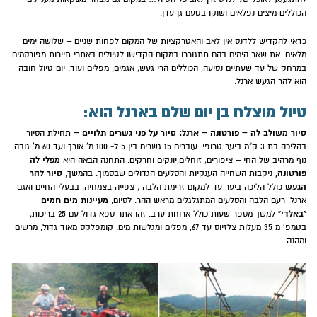
הכוללים מיצים נפלאים ושוקו בטעם גן עדן.
כדאי להקדיש ללדנס אין לאב והאטרקציות של המקום לפחות שניים – שלושה ימים
מלאים. את שאר הימים בהם תתגוררו במקום הקדישו לטיולים באתרי תיירות מפורסמים
במרחק של עד שעתיים נסיעה, הכוללים הרי געש, אגמים, מפלים ועוד. יום טיול חובה
הוא להר הגעש ארנל.
טיול מוצלח בן יום שלם בארנל הוא:
סיור משולב לה – פורטונה – ארנל: סיור על פני גשרים תלויים –
תחילת הסיור
בהליכה בת 3 ק"מ ביער טרופי. עוברים 15 גשרים בין 5 ל- 100 מ' אורך ועד 60 מ' גובה.
מפלי לה
נוף מרהיב של החי – ציפורים, זוחלים,יונקים וחרקים. התחנה הבאה היא
פורטונה,
סיור להר
ניקבות השחייה הענקיות והסלעים הגדולים שבסמוך. בהמשך,
הגעש
כולל הליכה ביער עד למקום זרימת הלבה , צפייה בצמחיה, בבעלי החיים ואגם
מעיינות מים חמים
ארנל, רעם הלבה והסלעים המתגלגלים מראש ההר. לסיום,
"באלדי"
למשך מספר שעות כולל ארוחת ערב. זהו אתר ספא גדול עם 25 בריכות,
בטמפ' מ 35 מעלות צלזיוס עד 67, מפלים ומגלשות מים. קומפלקס מאוד גדול, מרשים
ומהנה.