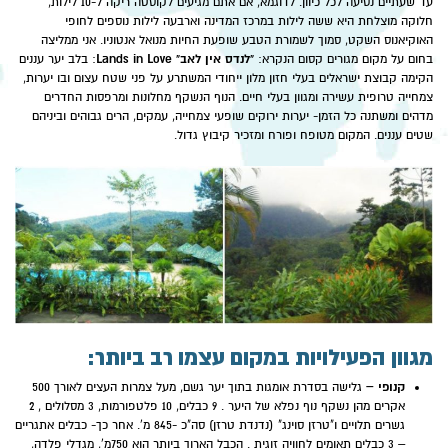
עד שעתיים נסיעה לכל כיוון. לדוגמא, אם אתם מגיעים לקוסטה ריקה ל-10 לילות,
חלוקה מוצלחת היא ששה לילות במרכז המדינה וארבעה לילות נוספים לחופי
האוקיאנוס השקט, סמוך לשמורת הטבע שופעת החיות מנואל אנטוניו. אני ממליצה
"לנדס אין לאב" Lands in Love
בחום על מקום מגורים קסום הנקרא:
: בלב יער עננים
הקימה קבוצת ישראלים בעלי חזון מלון ייחודי המשתרע על פני שטח עצום ובו יערות,
צמחייה טרופית עשירה ומגוון בעלי חיים. הנוף הנשקף מחלונות ומרפסות החדרים
מדהים ומשתנה כל הזמן- יערות ירוקים שופעי צמחייה, עמקים, הרים גבוהים וביניהם
שטים עננים. המקום מטופח ופורח ומזכיר קיבוץ גדול.
מגוון הפעילויות במקום עצמו רב ביותר:
קנופי –
גלישה בסדרת אומגות בתוך יער גשם, מעל צמרות העצים לאורך 500
אקרים מהן נשקף נוף נפלא של היער . 9 כבלים, 10 פלטפורמות, 3 מסלולים , 2
גשרים תלויים ו"טרזן סוינג" (נדנדת טרזן) סה"כ -845 מ'. אחר כך- כבלים אתגריים
– 3 כבלים תאומים לחוויה זוגית . הכבל הארוך ביותר הוא 750מ', מגדלי פלדה,