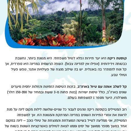
קוסטה ריקה
היא יעד תיירות נפלא לטיול משפחתי. היא מגוונת ביותר, נחשבת
כבטוחה וידידותית (אפילו אין למדינה צבא!). השפה הרשמית במדינה היא ספרדית, אך
קל ונוח להסתדר בה באנגלית. יש בה שילוב מנצח של פעילויות אתגר, נופש פעיל
וטיולי טבע.
קל לשלב אותה עם טיול בארה"ב
, בזכות הטיסות הזמינות והזולות יחסית מיעדים
שונים בארה"ב, כולל טיסות ישירות (בנות פחות מ-3 שעות ובמחיר של 150-200 דולר)
מאורלנדו, היעד מספר 1 למשפחות בעולם.
רוב המטיילים בקוסטה ריקה נוהגים לעבור כל שניים-שלושה לילות מקום לינה על מנת
לראות את אזורי התיירות השונים במדינה המרתקת והמגוונת הזו. אך למשפחה
המטיילת, אני ממליצה לטייל בשיטה המוצלחת והמנצחת של טיולי כוכב – לינה במקום
אחד במשך מספר ממושך של ימים וממנו לצאת לטיולים באטרקציות השונות בטווח של