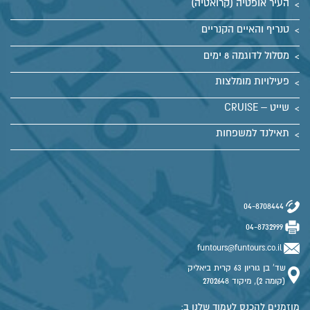
העיר אופטיה (קרואטיה)
טנריף והאיים הקנריים
מסלול לדוגמה 8 ימים
פעילויות מומלצות
שייט – CRUISE
תאילנד למשפחות
04-8708444
04-8732999
funtours@funtours.co.il
שד' בן גוריון 63 קרית ביאליק
(קומה 2), מיקוד 2702648
מוזמנים להכנס לעמוד שלנו ב: