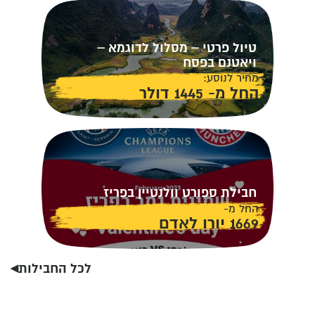
טיול פרטי – מסלול לדוגמא –
ויאטנם בפסח
מחיר לנוסע:
החל מ- 1445 דולר
חבילת ספורט וולנטיין בפריז
החל מ-
1669 יורו לאדם
לכל החבילות◂