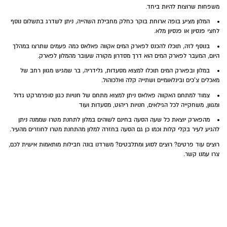
משפחות שרוצות להיות ביחד.
המלון מציע בופה ארוחת בוקר כחלק מחבילת השהייה, ניתן לשדרג בתשלום נוסף
לחצי פנסיון או פנסיון מלא.
בנוסף לזה, תוכלו להכנס לפארק המים אקווה פאלאס כמה פעמים שתרצו במהלך
היום, המעבר לפארק המים הוא דרך מסדרון מקורה שעובר מהמלון לפארק.
במלון ובפארק המים תוכלו למצוא מסעדות, גלידריה, בר שמגיש מגוון רחב של
מאכלים צ'כים ובינלאומיים ושתייה קלה ואלכוהול.
צמוד למתחם האקווה פאלאס ניתן למצוא מתחם של חנויות כגון סופרמרקט גדול
ומגוון, משחקייה לכל הגילאים, חנויות ריהוט, מסעדות ועוד
מהפארק יוצאת כל שעה הסעה בחינם לשוהים במלון לתחנת מטרו שממנה ניתן
להגיע לעיר בקלי קלות וכמו כן גם הסעה בחזרה למלון מהתחנת מטרו לחוזרים מהעיר.
רוצים עוד פרטים? רוצים לסוע ומתלבטים? משרדנו בונה חבילות מותאמות אישית לכם,
צרו עמנו קשר.