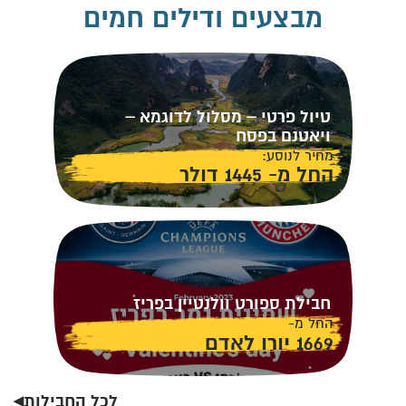
מבצעים ודילים חמים
טיול פרטי – מסלול לדוגמא –
ויאטנם בפסח
מחיר לנוסע:
החל מ- 1445 דולר
חבילת ספורט וולנטיין בפריז
החל מ-
1669 יורו לאדם
לכל החבילות◂