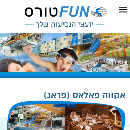
אקווה פאלאס (פראג)