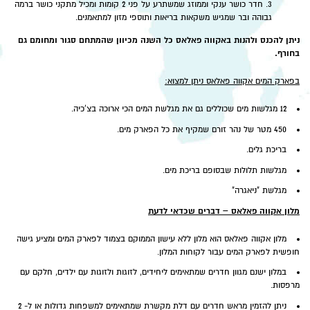
חדר כושר ענקי וממוזג שמשתרע על פני 2 קומות ומכיל מתקני כושר ברמה
גבוהה ובר שמגיש משקאות בריאות ותוספי מזון למתאמנים.
ניתן להכנס ולהנות באקווה פאלאס כל השנה מכיוון שהמתחם סגור ומחומם גם
בחורף.
בפארק המים אקווה פאלאס ניתן למצוא:
12 מגלשות מים שכוללים גם את מגלשת המים הכי ארוכה בצ'כיה.
450 מטר של נהר זורם שמקיף את כל הפארק מים.
בריכת גלים.
מגלשות תלולות שבסופם בריכת מים.
מגלשת "ניאגרה"
מלון אקווה פאלאס – דברים שכדאי לדעת
מלון אקווה פאלאס הוא מלון ללא עישון הממוקם בצמוד לפארק המים ומציע גישה
חופשית לפארק המים עבור לקוחות המלון.
במלון ישנם מגוון חדרים שמתאימים ליחידים, לזוגות ולזוגות עם ילדים, חלקם עם
מרפסות.
ניתן להזמין מראש חדרים עם דלת מקשרת שמתאימים למשפחות גדולות או ל- 2