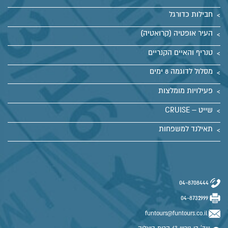
חבילות כדורגל
העיר אופטיה (קרואטיה)
טנריף והאיים הקנריים
מסלול לדוגמה 8 ימים
פעילויות מומלצות
שייט – CRUISE
תאילנד למשפחות
04-8708444
04-8732999
funtours@funtours.co.il