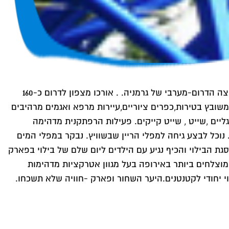
היער השחור ופארק אירופה הם שילוב מנצח.היער השחור הוא אחד היערות המרתקים, הצבעונים והמגוונים ביותר בעולם. בקצה הדרום-מערבי של גרמניה. . אורכו מצפון לדרום כ-160
ה שטוטגארט. היער משובץ בטירות,כפרים ציוריים,עיירות מרפא ואגמים מרהיבים
יים ,שייט , שייט קייקים. פעילות הרפתקנית מדהימה
וכל לבצע גיחה למפלי הריין שבשוויץ. נבקר במפלי המים
סגת הבילוי והכיף נגיע עם הילדים ליום שלם של בילוי בפארק
וצלחים ביותר באירופה בעל מגוון אטרקציות מדהימות
י יחודי לקטנטנים.היער השחור ופארק -חוויה שלא תשכחו.