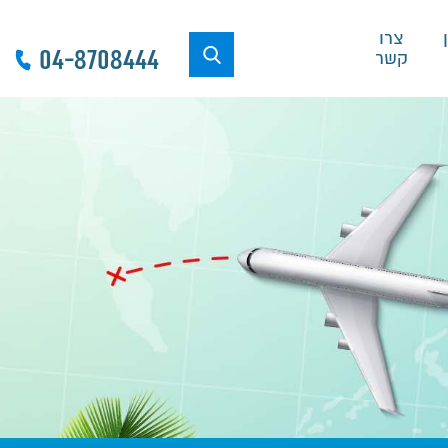
צרו
04-8708444
קשר