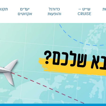
ת
שייט –
כדורגל
יעדים
תקנון
CRUISE
והופעות
אקזוטים