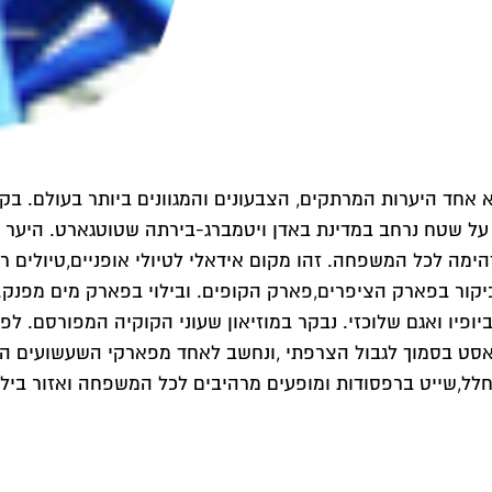
מגיע לכ-60 ק"מ ובצפון ל-30 ק"מ. משתרע על שטח נרחב במדינת באדן ויטמברג-בירת
מה לכל המשפחה. זהו מקום אידאלי לטיולי אופניים,טיולים רגל
קור בפארק הציפרים,פארק הקופים. ובילוי בפארק מים מפנק. נ
יופיו ואגם שלוכזי. נבקר במוזיאון שעוני הקוקיה המפורסם. לפ
ראסט בסמוך לגבול הצרפתי ,ונחשב לאחד מפארקי השעשועים המ
חלל,שייט ברפסודות ומופעים מרהיבים לכל המשפחה ואזור בילו