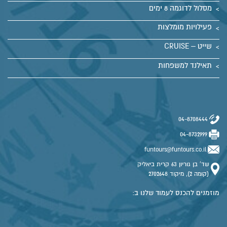
מסלול לדוגמה 8 ימים
פעילויות מומלצות
שייט – CRUISE
תאילנד למשפחות
04-8708444
04-8732999
funtours@funtours.co.il
שד' בן גוריון 63 קרית ביאליק
(קומה 2), מיקוד 2702648
מוזמנים להכנס לעמוד שלנו ב: