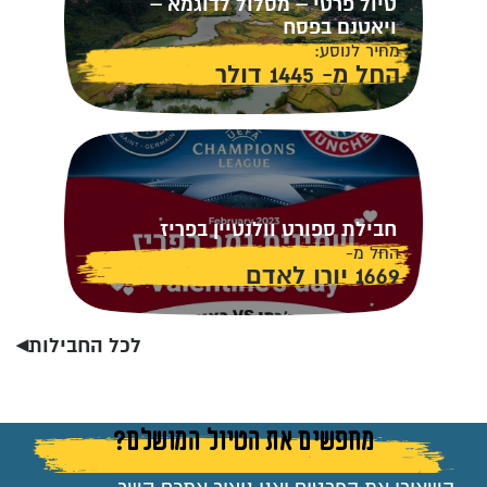
טיול פרטי – מסלול לדוגמא –
ויאטנם בפסח
מחיר לנוסע:
החל מ- 1445 דולר
חבילת ספורט וולנטיין בפריז
החל מ-
1669 יורו לאדם
לכל החבילות◂
מחפשים את הטיול המושלם?