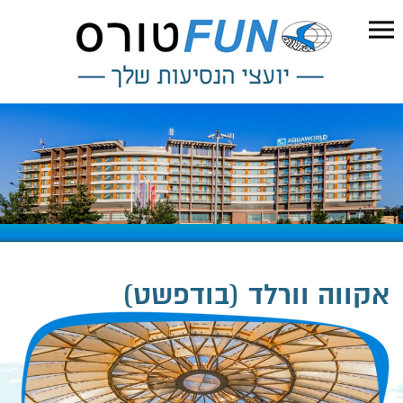
אקווה וורלד (בודפשט)