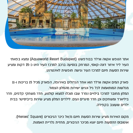
אתר הנופש אקווה וורלד בבודפשט (Aquaworld Resort Budapest) נמצא בפאתי
העיר ליד איזור דונה-קאסי, המרחק בנסיעה ברכב למרכז העיר הינו כ-25 דקות ומציע
שירות הסעות חינם למרכז העיר וגישה חופשית לאינטרנט.
פארק המים אקווה וורלד הוא אחד הגדולים באירופה, הפארק מכיל 15 בריכות ו-11
מגלשות המותאמות לכל גיל ונגיש ישירות מהמלון הצמוד.
המלון מחובר למרכז בילויים נפרד שבו תוכלו למצוא קולנוע, חדר משחקי קלפים, חדר
ביליארד ומשחקים וכן חדר סיגרים נעים. לילדים המלון מציע שירות בייביסיטר בבית
ילדים שעוצב בקפידה.
מקום האירוח מציע שירות הסעות חינם מ/אל כיכר הגיבורים (Heroes' Square).
אוטובוס ההסעות חינם יוצא מכיכר הגיבורים, מחזית גלריית האמנות.