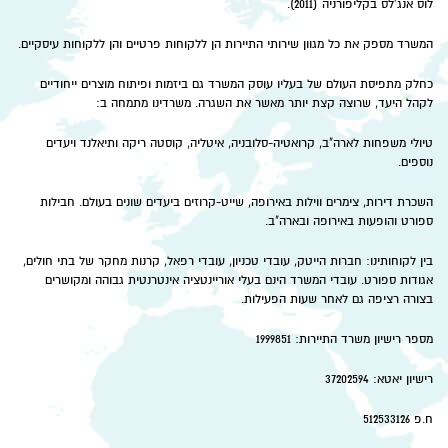
לוס אנג'לס בקליפורניה (2011).
המשרד מספק את כל מגוון שירותי התיירות הן ללקוחות פרטיים והן ללקוחות עיסקיים.
כחלק מתפיסת העולם של בעליו עוסק המשרד גם ביזמות ופיתוח מוצרים ייחודיים
לקהל היעד, שרוצה קצת יותר מאשר את השגרה. משרדינו מתמחה ב:
טיולי משפחות לארה"ב, קרואטיה-סלובניה, איטליה, קוסטה ריקה ותיאלנד ויעדים
נוספים.
השכרת דירות, צימרים ווילות באירופה, שייט-קרוזים ביעדים שונים בעולם. חבילות
ספורט והופעות באירופה ובארה"ב.
בין לקוחותינו: חברות הייטק, עובדי טכניון, עובדי רפאל, קרנות מחקר של בתי חולים,
אגודות ספורט. עובדי המשרד הינם בעלי אוריינטציה אינטרנטית גבוהה ומקושרים
בצורה רציפה גם לאחר שעות הפעילות.
מספר רישיון משרד התיירות: 1999851
רישיון יאטא: 37202594
ח.פ 512533126